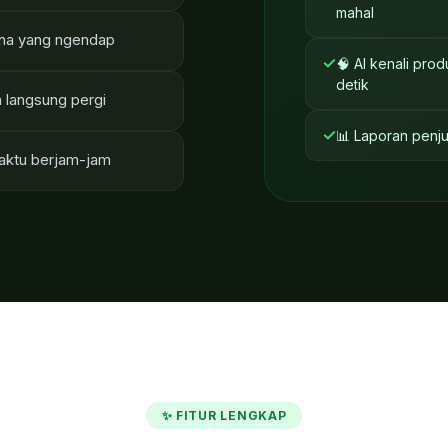
mahal
ana yang ngendap
✓
🧠 AI kenali prod
detik
n langsung pergi
✓
📊 Laporan penju
waktu berjam-jam
✨ FITUR LENGKAP