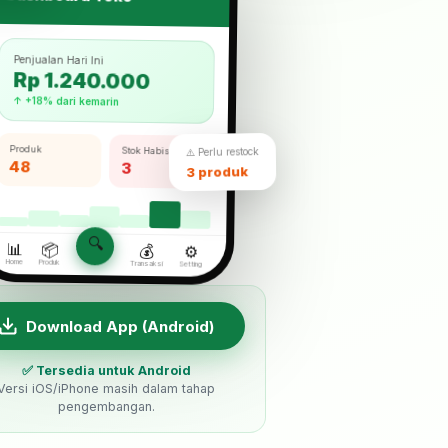
Penjualan Hari Ini
Rp 1.240.000
↑ +18% dari kemarin
Produk
Stok Habis
⚠️ Perlu restock
48
3
3 produk
🔍
📊
📦
💰
⚙️
Home
Produk
Transaksi
Setting
Download App (Android)
✅ Tersedia untuk Android
Versi iOS/iPhone masih dalam tahap
pengembangan.