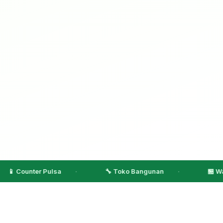
ter Pulsa
🔧 Toko Bangunan
🏪 Warung Kel