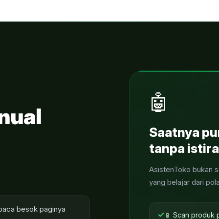
🤖
nual
Saatnya pu
tanpa istir
AsistenToko bukan sek
yang belajar dari pol
dibaca besok paginya
✓
📱 Scan produk p