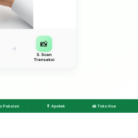
📸
3. Scan
Transaksi
💊 Apotek
🍰 Toko Kue
📱 Coun