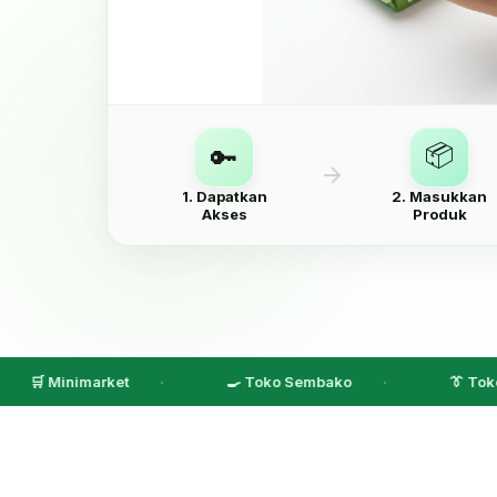
📦
🔑
1. Dapatkan
2. Masukkan
Akses
Produk
nimarket
🍳 Toko Sembako
👔 Toko Pakaian